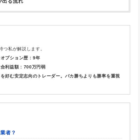
が出る流れ
持つ私が解説します。
オプション歴 :
9年
合利益額 :
700万円弱
引を好む安定志向のトレーダー。バカ勝ちよりも勝率を重視
。
な業者？