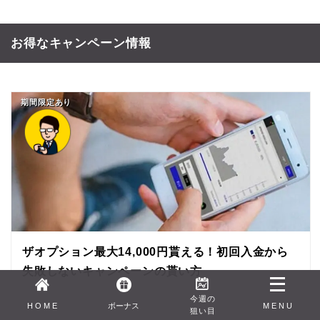
お得なキャンペーン情報
期間限定あり
ザオプション最大14,000円貰える！初回入金から
失敗しないキャンペーンの貰い方
今週の
H O M E
ボーナス
M E N U
狙い目